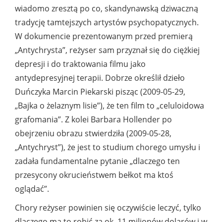
wiadomo zresztą po co, skandynawską dziwaczną
tradycję tamtejszych artystów psychopatycznych.
W dokumencie prezentowanym przed premierą
„Antychrysta”, reżyser sam przyznał się do ciężkiej
depresji i do traktowania filmu jako
antydepresyjnej terapii. Dobrze określił dzieło
Duńczyka Marcin Piekarski pisząc (2009-05-29,
„Bajka o żelaznym lisie”), że ten film to „celuloidowa
grafomania”. Z kolei Barbara Hollender po
obejrzeniu obrazu stwierdziła (2009-05-28,
„Antychryst”), że jest to studium chorego umysłu i
zadała fundamentalne pytanie „dlaczego ten
przesycony okrucieństwem bełkot ma ktoś
oglądać”.
Chory reżyser powinien się oczywiście leczyć, tylko
dlaczego ma to robić za ok. 11 milionów dolarów i w