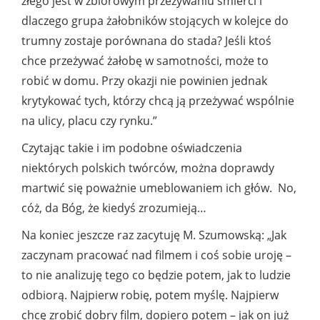
złego jest w zbiorowym przeżywaniu śmierci i
dlaczego grupa żałobników stojących w kolejce do
trumny zostaje porównana do stada? Jeśli ktoś
chce przeżywać żałobę w samotności, może to
robić w domu. Przy okazji nie powinien jednak
krytykować tych, którzy chcą ją przeżywać wspólnie
na ulicy, placu czy rynku.”
Czytając takie i im podobne oświadczenia
niektórych polskich twórców, można doprawdy
martwić się poważnie umeblowaniem ich głów. No,
cóż, da Bóg, że kiedyś zrozumieją…
Na koniec jeszcze raz zacytuję M. Szumowską: „Jak
zaczynam pracować nad filmem i coś sobie uroję –
to nie analizuję tego co będzie potem, jak to ludzie
odbiorą. Najpierw robię, potem myślę. Najpierw
chcę zrobić dobry film, dopiero potem – jak on już