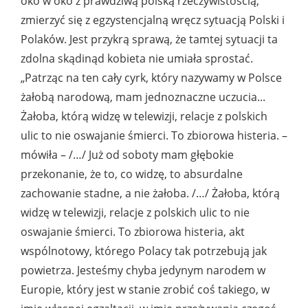
oko w oko z prawdziwą polską rzeczywistością,
zmierzyć się z egzystencjalną wręcz sytuacją Polski i
Polaków. Jest przykrą sprawą, że tamtej sytuacji ta
zdolna skądinąd kobieta nie umiała sprostać.
„Patrząc na ten cały cyrk, który nazywamy w Polsce
żałobą narodową, mam jednoznaczne uczucia...
Żałoba, którą widzę w telewizji, relacje z polskich
ulic to nie oswajanie śmierci. To zbiorowa histeria. –
mówiła – /…/ Już od soboty mam głębokie
przekonanie, że to, co widzę, to absurdalne
zachowanie stadne, a nie żałoba. /…/ Żałoba, którą
widzę w telewizji, relacje z polskich ulic to nie
oswajanie śmierci. To zbiorowa histeria, akt
wspólnotowy, którego Polacy tak potrzebują jak
powietrza. Jesteśmy chyba jedynym narodem w
Europie, który jest w stanie zrobić coś takiego, w