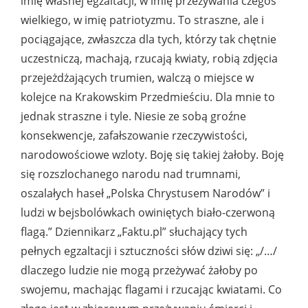
imię własnej egzaltacji, w imię przeżywania czegoś
wielkiego, w imię patriotyzmu. To straszne, ale i
pociągające, zwłaszcza dla tych, którzy tak chętnie
uczestniczą, machają, rzucają kwiaty, robią zdjęcia
przejeżdżających trumien, walczą o miejsce w
kolejce na Krakowskim Przedmieściu. Dla mnie to
jednak straszne i tyle. Niesie ze sobą groźne
konsekwencje, zafałszowanie rzeczywistości,
narodowościowe wzloty. Boję się takiej żałoby. Boję
się rozszlochanego narodu nad trumnami,
oszalałych haseł „Polska Chrystusem Narodów” i
ludzi w bejsbolówkach owiniętych biało-czerwoną
flagą.” Dziennikarz „Faktu.pl” słuchający tych
pełnych egzaltacji i sztuczności słów dziwi się: „/…/
dlaczego ludzie nie mogą przeżywać żałoby po
swojemu, machając flagami i rzucając kwiatami. Co