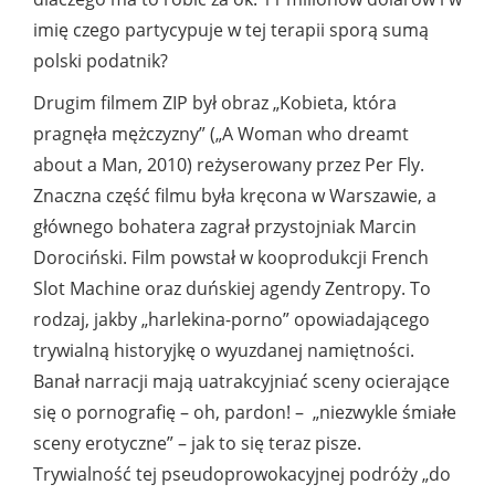
imię czego partycypuje w tej terapii sporą sumą
polski podatnik?
Drugim filmem ZIP był obraz „Kobieta, która
pragnęła mężczyzny” („A Woman who dreamt
about a Man, 2010) reżyserowany przez Per Fly.
Znaczna część filmu była kręcona w Warszawie, a
głównego bohatera zagrał przystojniak Marcin
Dorociński. Film powstał w kooprodukcji French
Slot Machine oraz duńskiej agendy Zentropy. To
rodzaj, jakby „harlekina-porno” opowiadającego
trywialną historyjkę o wyuzdanej namiętności.
Banał narracji mają uatrakcyjniać sceny ocierające
się o pornografię – oh, pardon! – „niezwykle śmiałe
sceny erotyczne” – jak to się teraz pisze.
Trywialność tej pseudoprowokacyjnej podróży „do