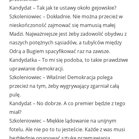
Kandydat – Tak jak te ustawy około gejowskie?
Szkoleniowiec – Dokładnie. Nie można przecież w
nieskończoność zajmować się mamusią małej
Madzi. Najważniejsze jest żeby zadowolić obydwu z
naszych potężnych sąsiadów, a tubylców między
Odrą a Bugiem spacyfikować raz na zawsze.
Kandydatka – To mi się podoba, to takie prawdziwe
uprawianie demokracji.
Szkoleniowiec – Właśnie! Demokracja polega
przecież na tym, żeby wygrywający zgarniał całą
pulę.
Kandydat – No dobrze. A co premier będzie z tego
miał?
Szkoleniowiec – Miękkie lądowanie na unijnym
fotelu. Ale nie po to tu jesteście. Każde z was musi
bezbłędnie opanować sztukę przemawiania.