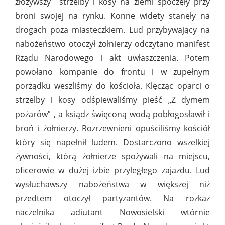
złożywszy strzelby i kosy na ziemi spoczęły przy
broni swojej na rynku. Konne widety stanęły na
drogach poza miasteczkiem. Lud przybywający na
nabożeństwo otoczył żołnierzy odczytano manifest
Rządu Narodowego i akt uwłaszczenia. Potem
powołano kompanie do frontu i w zupełnym
porządku weszliśmy do kościoła. Klęcząc oparci o
strzelby i kosy odśpiewaliśmy pieść „Z dymem
pożarów” , a ksiądz święconą wodą pobłogosławił i
broń i żołnierzy. Rozrzewnieni opuściliśmy kościół
który się napełnił ludem. Dostarczono wszelkiej
żywności, którą żołnierze spożywali na miejscu,
oficerowie w dużej izbie przyległego zajazdu. Lud
wysłuchawszy nabożeństwa w większej niż
przedtem otoczył partyzantów. Na rozkaz
naczelnika adiutant Nowosielski wtórnie