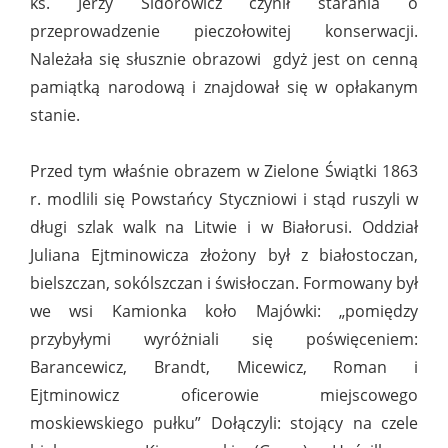
ks. Jerzy Sidorowicz czynił starania o
przeprowadzenie pieczołowitej konserwacji.
Należała się słusznie obrazowi gdyż jest on cenną
pamiątką narodową i znajdował się w opłakanym
stanie.
Przed tym właśnie obrazem w Zielone Świątki 1863
r. modlili się Powstańcy Styczniowi i stąd ruszyli w
długi szlak walk na Litwie i w Białorusi. Oddział
Juliana Ejtminowicza złożony był z białostoczan,
bielszczan, sokólszczan i świsłoczan. Formowany był
we wsi Kamionka koło Majówki: „pomiędzy
przybyłymi wyróżniali się poświęceniem:
Barancewicz, Brandt, Micewicz, Roman i
Ejtminowicz oficerowie miejscowego
moskiewskiego pułku” Dołączyli: stojący na czele