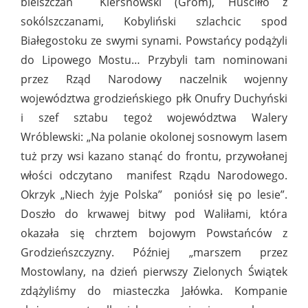
bielszczan Kiersnowski (Grom), Huściłło z
sokólszczanami, Kobyliński szlachcic spod
Białegostoku ze swymi synami. Powstańcy podążyli
do Lipowego Mostu… Przybyli tam nominowani
przez Rząd Narodowy naczelnik wojenny
województwa grodzieńskiego płk Onufry Duchyński
i szef sztabu tegoż województwa Walery
Wróblewski: „Na polanie okolonej sosnowym lasem
tuż przy wsi kazano stanąć do frontu, przywołanej
włości odczytano manifest Rządu Narodowego.
Okrzyk „Niech żyje Polska” poniósł się po lesie”.
Doszło do krwawej bitwy pod Waliłami, która
okazała się chrztem bojowym Powstańców z
Grodzieńszczyzny. Później „marszem przez
Mostowlany, na dzień pierwszy Zielonych Świątek
zdążyliśmy do miasteczka Jałówka. Kompanie