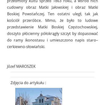
przedmioty kultu sprzed 1863 roku, a wśród nich
cudowny obraz Matki Jałowskiej i obraz Matki
Boskiej Powstańczej. Ten ostatni uległ, tak jak
kościół przeróbce. Mimo, że było to ludowe
przedstawienie Matki Boskiej Częstochowskiej,
doszyto płócienny półokrągły szczyt by dopasować
do ramy ikonostasu i umieszczono napis staro–
cerkiewno-słowiański.
Józef MAROSZEK
Zdjęcia do artykułu :