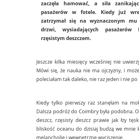
zaczęła hamować, a siła zanikając
pasażerów w fotele. Kiedy już wre
zatrzymał się na wyznaczonym mu 
drzwi, wysiadających pasażerów L
rzęsistym deszczem.
Jeszcze kilka miesięcy wcześniej nie uwier
Mówi się, że nauka nie ma ojczyzny, i może
poleciałam tak daleko, nie raz jeden i nie po 
Kiedy tylko pierwszy raz stanęłam na mokr
Dalsza podróż do Coimbry była podobna. Obc
deszcz, rzęsisty deszcz prawie jak łzy tę
bliskość oceanu do dzisiaj budzą we mnie 
melancholię i wewnętrzne wyciszenie.