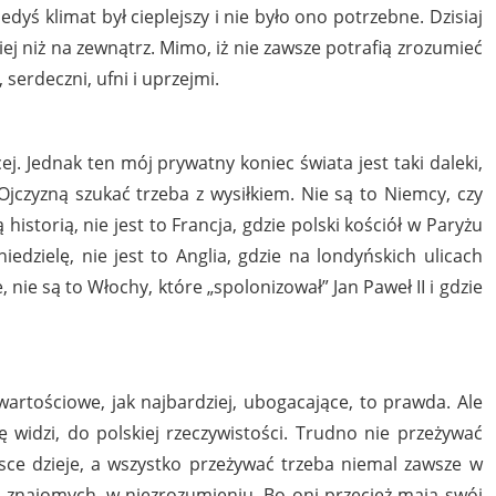
yś klimat był cieplejszy i nie było ono potrzebne. Dzisiaj
ej niż na zewnątrz. Mimo, iż nie zawsze potrafią zrozumieć
serdeczni, ufni i uprzejmi.
ej. Jednak ten mój prywatny koniec świata jest taki daleki,
Ojczyzną szukać trzeba z wysiłkiem. Nie są to Niemcy, czy
historią, nie jest to Francja, gdzie polski kościół w Paryżu
 niedzielę, nie jest to Anglia, gdzie na londyńskich ulicach
 nie są to Włochy, które „spolonizował” Jan Paweł II i gdzie
wartościowe, jak najbardziej, ubogacające, to prawda. Ale
ę widzi, do polskiej rzeczywistości. Trudno nie przeżywać
lsce dzieje, a wszystko przeżywać trzeba niemal zawsze w
 znajomych, w niezrozumieniu. Bo oni przecież mają swój