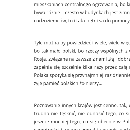
mieszkaniach centralnego ogrzewania, bo kied
bywa różnie – często w budynkach jest zimni
cudzoziemców, to i tak chętni są do pomocy, 
Tyle można by powiedzieć i wiele, wiele więc
bo tak mało polski, bo rzeczy wspólnych z 
Rosja, związane na zawsze z nami złą i dobrą 
zapełnia się szczelnie kilka razy przez całą
Polaka spotyka się przynajmniej raz dziennie,
żyje pamięć polskich żołnierzy…
Poznawanie innych krajów jest cenne, tak, 
trudno nie tęsknić, nie odnosić tego, co si
jeszcze mocniej tego, co się obecnie w Po
samotności i, mimo sympatii zagranicznych