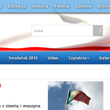
a
Edukacja
Historia
Polonia
Lokalne
Brońm
Smoleńsk 2010
Video
Czytelnia
Galer
a
ę z ziemią i maszyna