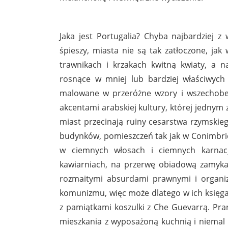
Jaka jest Portugalia? Chyba najbardziej z 
śpieszy, miasta nie są tak zatłoczone, jak
trawnikach i krzakach kwitną kwiaty, a 
rosnące w mniej lub bardziej właściwych 
malowane w przeróżne wzory i wszechobecn
akcentami arabskiej kultury, której jednym z
miast przecinają ruiny cesarstwa rzymskieg
budynków, pomieszczeń tak jak w Conimbrid
w ciemnych włosach i ciemnych karnacja
kawiarniach, na przerwę obiadową zamykają
rozmaitymi absurdami prawnymi i organiza
komunizmu, więc może dlatego w ich księgar
z pamiątkami koszulki z Che Guevarrą. Pra
mieszkania z wyposażoną kuchnią i niemal