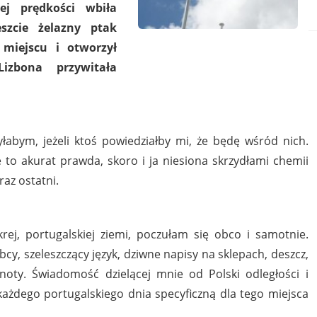
ej prędkości wbiła
szcie żelazny ptak
miejscu i otworzył
izbona przywitała
zyłabym, jeżeli ktoś powiedziałby mi, że będę wśród nich.
 to akurat prawda, skoro i ja niesiona skrzydłami chemii
raz ostatni.
ej, portugalskiej ziemi, poczułam się obco i samotnie.
y, szeleszczący język, dziwne napisy na sklepach, deszcz,
sknoty. Świadomość dzielącej mnie od Polski odległości i
każdego portugalskiego dnia specyficzną dla tego miejsca