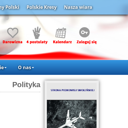
y Polski
Polskie Kresy
Nasza wiara
ie
O nas
Polityka