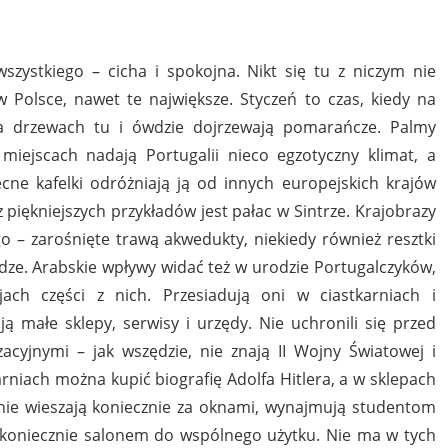
wszystkiego – cicha i spokojna. Nikt się tu z niczym nie
 w Polsce, nawet te największe. Styczeń to czas, kiedy na
na drzewach tu i ówdzie dojrzewają pomarańcze. Palmy
miejscach nadają Portugalii nieco egzotyczny klimat, a
e kafelki odróżniają ją od innych europejskich krajów
 piękniejszych przykładów jest pałac w Sintrze. Krajobrazy
o – zarośnięte trawą akwedukty, niekiedy również resztki
ze. Arabskie wpływy widać też w urodzie Portugalczyków,
ch części z nich. Przesiadują oni w ciastkarniach i
 małe sklepy, serwisy i urzędy. Nie uchronili się przed
cyjnymi – jak wszędzie, nie znają II Wojny Światowej i
niach można kupić biografię Adolfa Hitlera, a w sklepach
nie wieszają koniecznie za oknami, wynajmują studentom
 koniecznie salonem do wspólnego użytku. Nie ma w tych