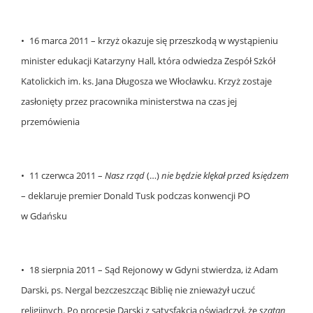
• 16 marca 2011 – krzyż okazuje się przeszkodą w wystąpieniu
minister edukacji Katarzyny Hall, która odwiedza Zespół Szkół
Katolickich im. ks. Jana Długosza we Włocławku. Krzyż zostaje
zasłonięty przez pracownika ministerstwa na czas jej
przemówienia
• 11 czerwca 2011 –
Nasz rząd
(…)
nie będzie klękał przed księdzem
– deklaruje premier Donald Tusk podczas konwencji PO
w Gdańsku
• 18 sierpnia 2011 – Sąd Rejonowy w Gdyni stwierdza, iż Adam
Darski, ps. Nergal bezczeszcząc Biblię nie znieważył uczuć
religijnych. Po procesie Darski z satysfakcją oświadczył, że
szatan