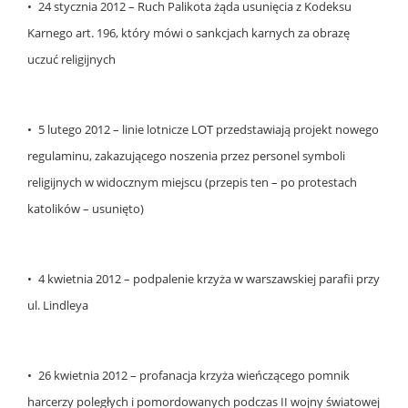
• 24 stycznia 2012 – Ruch Palikota żąda usunięcia z Kodeksu
Karnego art. 196, który mówi o sankcjach karnych za obrazę
uczuć religijnych
• 5 lutego 2012 – linie lotnicze LOT przedstawiają projekt nowego
regulaminu, zakazującego noszenia przez personel symboli
religijnych w widocznym miejscu (przepis ten – po protestach
katolików – usunięto)
• 4 kwietnia 2012 – podpalenie krzyża w warszawskiej parafii przy
ul. Lindleya
• 26 kwietnia 2012 – profanacja krzyża wieńczącego pomnik
harcerzy poległych i pomordowanych podczas II wojny światowej