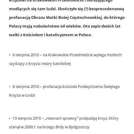
krzyżowi na Krakowskim Przedmieściu i obrażającego
modlących się tam ludzi. Skończyło się (?) bezprecedensową
profanacją Obrazu Matki Bożej Częstochowskiej, do którego
Polacy mają nabożeństwo od wieków. Oto zapis dwóch lat
walki z Kościołem i katolicyzmem w Polsce.
• 6 sierpnia 2010 – na Krakowskie Przedmieście wylega motłoch
szydzący z krzyża i wiary katolickiej
• 8 sierpnia 2010 – profanacja kościoła Podwyższenia Świętego
Krzyża w Łodzi
• 13 sierpnia 2010 – „nieznani sprawcy” podpalają krzyż, który
stanął w 2000 r. na brzegu Brdy w Bydgoszczy