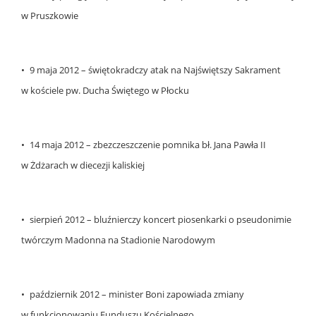
w Pruszkowie
• 9 maja 2012 – świętokradczy atak na Najświętszy Sakrament
w kościele pw. Ducha Świętego w Płocku
• 14 maja 2012 – zbezczeszczenie pomnika bł. Jana Pawła II
w Żdżarach w diecezji kaliskiej
• sierpień 2012 – bluźnierczy koncert piosenkarki o pseudonimie
twórczym Madonna na Stadionie Narodowym
• październik 2012 – minister Boni zapowiada zmiany
w funkcjonowaniu Funduszu Kościelnego