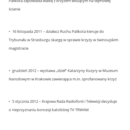
Palikota zapowiada walkę z krzyżem wiszącym na sejmowej
ścianie
• 16 listopada 2011 – działacz Ruchu Palikota kieruje do
Trybunału w Strasburgu skargę w sprawie krzyży w świnoujskim
magistracie
• grudzień 2012 – wystawa „dzieł” Katarzyny Kozyry w Muzeum
Narodowym w Krakowie zawierająca m.in. sprofanowany krzyż
• 5 stycznia 2012 – Krajowa Rada Radiofonii i Telewizji decyduje
o nieprzyznaniu koncesji katolickiej TV TRWAM