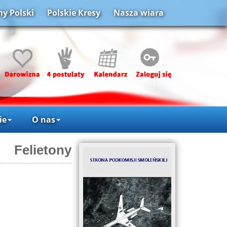
y Polski
Polskie Kresy
Nasza wiara
ie
O nas
Felietony