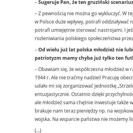
–
Sugeruje Pan, że ten gruziński scenariu
– Z pewnością nie można go wykluczyć. W tej
w Polsce duże wpływy, potrafi oddziaływać na
potrafi umiejętnie sterować nastrojami. I jeś
rozleniwiania polskiego społeczeństwa prze
–
Od wielu już lat polska młodzież nie lubi
patriotyzm mamy chyba już tylko ten fut
– Obawiam się, że współczesna młodzież w raz
1944 r. Ale nie traćmy nadziei! Pracuję ob
udało mi się zorganizować jednostkę „Strzel
entuzjastycznie. Ostatnio dzięki przychylno
ale młodzież sama chętnie inwestuje także w
brakuje nam teraz pieniędzy np. na wojskow
wojska. Na wsparcie państwa nie możemy lic
(...)