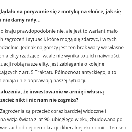
glądało na porywanie się z motyką na słońce, jak się
i nie damy rady...
go kraju prawdopodobnie nie, ale jest to wariant mało
ch zagrożeń i sytuacji, które mogą się zdarzyć, i w tych
zielnie. Jednak najgorszy jest ten brak wiary we własne
ia elity rządzące i wcale nie wynika to z ich naiwności,
tuacji robią nasze elity, jest zabieganie o kolejne
ających z art. 5 Traktatu Północnoatlantyckiego, a to
ieniają i nie poprawiają naszej sytuacji...
ałożenia, że inwestowanie w armię i własną
ecież nikt i nic nam nie zagraża?
! Zagrożenia są przecież coraz bardziej widoczne i
zna wizja świata z lat 90. ubiegłego wieku, zbudowana po
wie zachodniej demokracji i liberalnej ekonomii... Ten sen