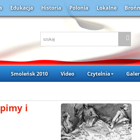
a
Edukacja
Historia
Polonia
Lokalne
Brońm
Smoleńsk 2010
Video
Czytelnia
Galer
pimy i