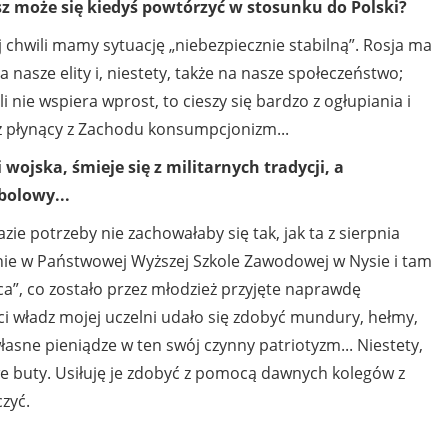
sz może się kiedyś powtórzyć w stosunku do Polski?
 chwili mamy sytuację „niebezpiecznie stabilną”. Rosja ma
 nasze elity i, niestety, także na nasze społeczeństwo;
li nie wspiera wprost, to cieszy się bardzo z ogłupiania i
z płynący z Zachodu konsumpcjonizm...
 wojska, śmieje się z militarnych tradycji, a
bolowy...
ie potrzeby nie zachowałaby się tak, jak ta z sierpnia
ecnie w Państwowej Wyższej Szkole Zawodowej w Nysie i tam
ca”, co zostało przez młodzież przyjęte naprawdę
ści władz mojej uczelni udało się zdobyć mundury, hełmy,
łasne pieniądze w ten swój czynny patriotyzm... Niestety,
e buty. Usiłuję je zdobyć z pomocą dawnych kolegów z
zyć.