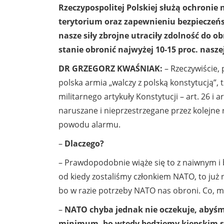
Rzeczypospolitej Polskiej służą ochronie 
terytorium oraz zapewnieniu bezpieczeńst
nasze siły zbrojne utraciły zdolność do o
stanie obronić najwyżej 10-15 proc. nasze
DR GRZEGORZ KWAŚNIAK:
– Rzeczywiście,
polska armia „walczy z polską konstytucją”,
militarnego artykuły Konstytucji – art. 26 i
naruszane i nieprzestrzegane przez kolejne r
powodu alarmu.
–
Dlaczego?
– Prawdopodobnie wiąże się to z naiwnym i b
od kiedy zostaliśmy członkiem NATO, to już
bo w razie potrzeby NATO nas obroni. Co, m
–
NATO chyba jednak nie oczekuje, abyśm
minimum, bo wtedy będziemy kiepskim so