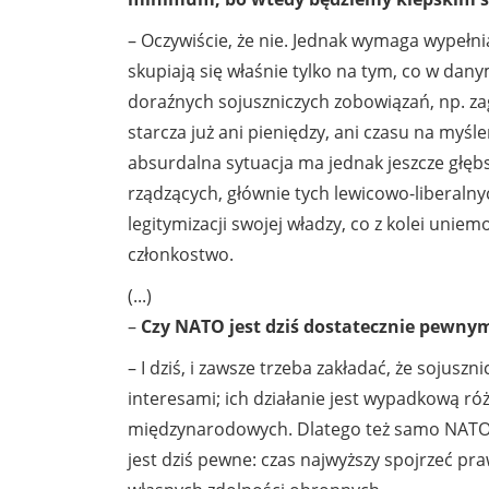
– Oczywiście, że nie. Jednak wymaga wypełni
skupiają się właśnie tylko na tym, co w dany
doraźnych sojuszniczych zobowiązań, np. za
starcza już ani pieniędzy, ani czasu na myśl
absurdalna sytuacja ma jednak jeszcze głębs
rządzących, głównie tych lewicowo-liberalny
legitymizacji swojej władzy, co z kolei uniem
członkostwo.
(...)
–
Czy NATO jest dziś dostatecznie pewn
– I dziś, i zawsze trzeba zakładać, że sojus
interesami; ich działanie jest wypadkową ró
międzynarodowych. Dlatego też samo NATO od
jest dziś pewne: czas najwyższy spojrzeć pr