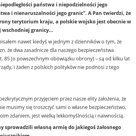
niepodległości państwa i niepodzielności jego
wa i nienaruszalności jego granic”. A Pan twierdzi, że
brony terytorium kraju, a polskie wojsko jest obecnie w
j wschodniej granicy...
 pisałem nawet kiedyś w jednym z dzienników o tym, że
 tzn. że dwa zasadnicze dla naszego bezpieczeństwa
 art. 85 (o powszechnym obowiązku obrony) – są od kilku lat
ządy, i żaden z polskich polityków nie podnosi z tego
ezkrytycznym przyjęciem przez nasze elity założenia, że
 nie musimy się troszczyć sami o własne bezpieczeństwo,
oim zdaniem, jest wielką lekkomyślnością i naiwnością.
y sprowadzili własną armię do jakiegoś żałosnego
jusznikiem...