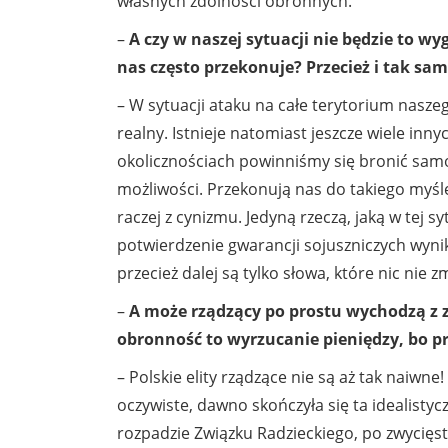
własnych zdolności obronnych.
–
A czy w naszej sytuacji nie będzie to wy
nas często przekonuje? Przecież i tak sam
– W sytuacji ataku na całe terytorium nasze
realny. Istnieje natomiast jeszcze wiele inny
okolicznościach powinniśmy się bronić samod
możliwości. Przekonują nas do takiego myślen
raczej z cynizmu. Jedyną rzeczą, jaką w tej sy
potwierdzenie gwarancji sojuszniczych wynik
przecież dalej są tylko słowa, które nic nie zm
–
A może rządzący po prostu wychodzą z z
obronność to wyrzucanie pieniędzy, bo prz
– Polskie elity rządzące nie są aż tak naiwne
oczywiste, dawno skończyła się ta idealistyc
rozpadzie Związku Radzieckiego, po zwycięst