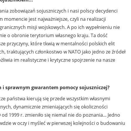
ania zobowiązań sojuszniczych i nasi polscy decydenci
m momencie jest najważniejsze, czyli na realizacji
granicznych misji wojskowych. A po ich wypełnieniu nie
enie o obronie terytorium własnego kraju. Ta dość
ze przyczyny, które tkwią w mentalności polskich elit
ch, traktujących członkostwo w NATO jako jedno ze źródeł
ożliwia im realistyczne i krytyczne spojrzenie na nasze
ym i sprawnym gwarantem pomocy sojuszniczej?
znicze państwa kierują się przede wszystkim własnymi
żnych, dynamicznie zmieniających się okoliczności
 1999 r. zmieniło się niemal nie do poznania... Jedno
awdzie w oczy i myśleć w pierwszej kolejności o budowaniu