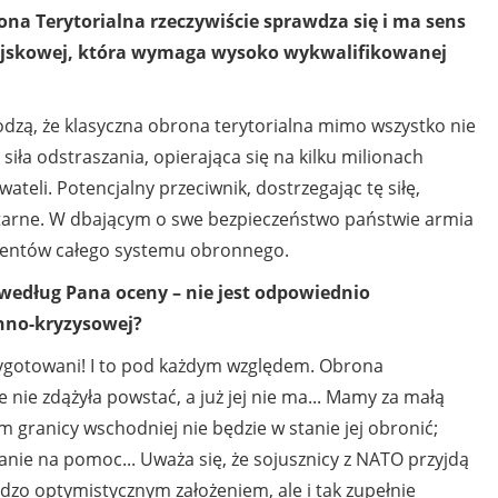
ona Terytorialna rzeczywiście sprawdza się i ma sens
ojskowej, która wymaga wysoko wykwalifikowanej
zą, że klasyczna obrona terytorialna mimo wszystko nie
. siła odstraszania, opierająca się na kilku milionach
teli. Potencjalny przeciwnik, dostrzegając tę siłę,
litarne. W dbającym o swe bezpieczeństwo państwie armia
ementów całego systemu obronnego.
 według Pana oceny – nie jest odpowiednio
nno-kryzysowej?
ygotowani! I to pod każdym względem. Obrona
 nie zdążyła powstać, a już jej nie ma... Mamy za małą
 granicy wschodniej nie będzie w stanie jej obronić;
ekanie na pomoc... Uważa się, że sojusznicy z NATO przyjdą
dzo optymistycznym założeniem, ale i tak zupełnie