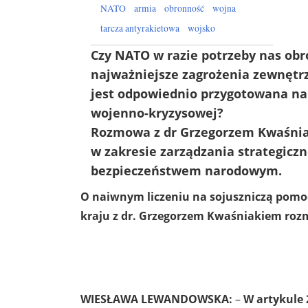
NATO
armia
obronność
wojna
tarcza antyrakietowa
wojsko
Czy NATO w razie potrzeby nas obro
najważniejsze zagrożenia zewnętrz
jest odpowiednio przygotowana na
wojenno-kryzysowej?
Rozmowa z dr Grzegorzem Kwaśniak
w zakresie zarządzania strategicz
bezpieczeństwem narodowym.
O naiwnym liczeniu na sojuszniczą pomoc
kraju z dr. Grzegorzem Kwaśniakiem r
Fot. Dominik Różański
WIESŁAWA LEWANDOWSKA:
–
W artykule 