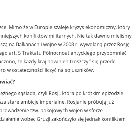
zce! Mimo że w Europie szaleje kryzys ekonomiczny, który
iejszych konfliktów militarnych. Nie tak dawno mieliśmy
szą na Bałkanach i wojnę w 2008 r. wywołaną przez Rosję
cego art. 5 Traktatu Północnoatlantyckiego przypomnieć
aczono, że każdy kraj powinien troszczyć się przede
o w ostateczności liczyć na sojuszników.
awiać?
ężnego sąsiada, czyli Rosji, która po krótkim epizodzie
sza stare ambicje imperialne. Rosjanie próbują już
rowadzenie tzw. pokojowych wojen w sferze
działanie wobec Gruzji zakończyło się jednak konfliktem