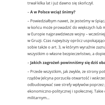
trwał kilka lat i już dawno się skończył.
–
A w Polsce wciąż śnimy?
– Powiedziałbym nawet, że jesteśmy w śpiąc
w końcu może prowadzić do większych lub mn
w Europie najprawdziwsze wojny – wcześniej
w Gruzji. Czas najwyższy oprócz uspokajają
sobie także o art. 3, w którym wyraźnie zazn
wszystkim o własne bezpieczeństwo, a dopier
–
Jakich zagrożeń powinniśmy się dziś ob
– Przede wszystkim, jak zwykle, ze strony pot
rządów Jelcyna porzuciła otwartość i wskrze
odbudowywać swe strefy wpływów poprzez p
ekonomiczno-politycznej i społecznej. Takie 
militarnym...