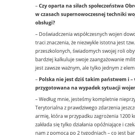
–
Czy oparta na siłach społeczeństwa Obr
w czasach supernowoczesnej techniki w
obsługi?
– Doświadczenia współczesnych wojen dowod
traci znaczenia, że niezwykle istotna jest tzw
przeszkolonych, świadomych swojej roli obywa
bardziej kalkuluje swoje zaangażowanie mi
jest zawsze ważnym, ale tylko jednym z el
–
Polska nie jest dziś takim państwem i –
przygotowana na wypadek sytuacji woje
– Według mnie, jesteśmy kompletnie nieprz
Terytorialna z prawdziwego zdarzenia jeszcze
armię, która w przypadku zagrożenia 1200 km
zakłada się tylko działania opóźniające i cz
nam z pomocą po 2 tygodniach – co jest bar