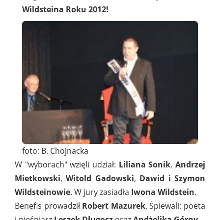
Wildsteina Roku 2012!
foto: B. Chojnacka
W "wyborach" wzięli udział:
Liliana Sonik
,
Andrzej
Mietkowski
,
Witold Gadowski
,
Dawid i Szymon
Wildsteinowie
. W jury zasiadła
Iwona Wildstein
.
Benefis prowadził
Robert Mazurek
. Śpiewali: poeta
i pieśniarz
Leszek Długosz
oraz
Andżelika Górny
.