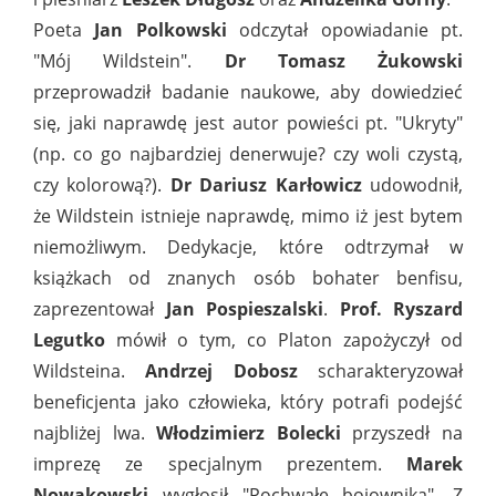
Poeta
Jan Polkowski
odczytał opowiadanie pt.
"Mój Wildstein".
Dr Tomasz Żukowski
przeprowadził badanie naukowe, aby dowiedzieć
się, jaki naprawdę jest autor powieści pt. "Ukryty"
(np. co go najbardziej denerwuje? czy woli czystą,
czy kolorową?).
Dr Dariusz Karłowicz
udowodnił,
że Wildstein istnieje naprawdę, mimo iż jest bytem
niemożliwym. Dedykacje, które odtrzymał w
książkach od znanych osób bohater benfisu,
zaprezentował
Jan Pospieszalski
.
Prof. Ryszard
Legutko
mówił o tym, co Platon zapożyczył od
Wildsteina.
Andrzej Dobosz
scharakteryzował
beneficjenta jako człowieka, który potrafi podejść
najbliżej lwa.
Włodzimierz Bolecki
przyszedł na
imprezę ze specjalnym prezentem.
Marek
Nowakowski
wygłosił "Pochwałę bojownika". Z