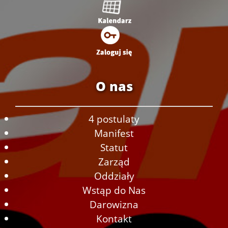
O nas
4 postulaty
Manifest
Statut
Zarząd
Oddziały
Wstąp do Nas
Darowizna
Kontakt