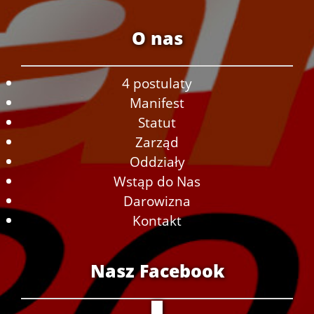
O nas
4 postulaty
Manifest
Statut
Zarząd
Oddziały
Wstąp do Nas
Darowizna
Kontakt
Nasz Facebook