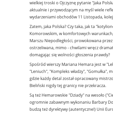
wielkiej troski o Ojczyznę pytanie "Jaka Po
aktualnie i przywodzącym na myśl wiele refl
wydarzeniami obchodów 11 Listopada, kolejn
Zatem, jaka Polska? Czy taka, jak ta "koty
Komorowskim, w komfortowych warunkach, nic
Marszu Niepodległości, prowokowana przez 
ostrzeliwana, mimo - chwilami wręcz dramaty
domagając się wolności głoszenia prawdy?
Spośród wierszy Mariana Hemara jest w "Lekc
"Leniuch", "Kompleks władzy", "Gomułka", m
gdzie każdy detal został opracowany mistrzo
Bieliński nigdy tej granicy nie przekracza.
Są też Hemarowskie "Dziady" na wesoło ("Cie
ogromnie zabawnym wykonaniu Barbary Dobr
budzą też dyrektywy (autentyczne!) Unii Euro