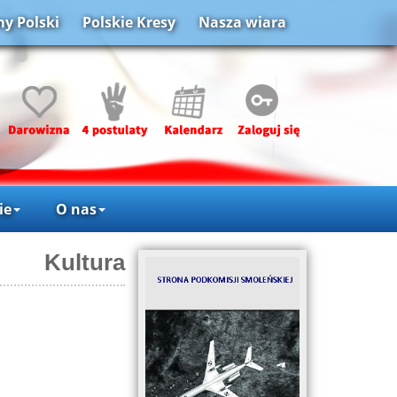
y Polski
Polskie Kresy
Nasza wiara
ie
O nas
Kultura