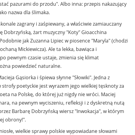
stać pazurami do przodu". Albo inna: przepis nakazujący
jako nazwa dla ślimaka.
onale zagrany i zaśpiewany, a właściwie zamiauczany
barę Dobrzyńską, żart muzyczny "Koty" Gioacchina
 Podobnie jak Zuzanna Lipiec w piosence "Maryla" (chodzi
aną Mickiewicza). Ale ta lekka, bawiąca i
po pewnym czasie ustaje, zmienia się klimat
można powiedzieć naturalne.
ieja Gąsiorka i śpiewa słynne "Słowiki". Jedna z
trofy poetyckie jest wyrazem jego wielkiej tęsknoty za
eta na Polskę, do której już nigdy nie wróci. Maciej
ra, na pewnym wyciszeniu, refleksji i z dyskretną nutą
przez Barbarę Dobrzyńską wiersz "Inwokacja", w którym
ej obrony!".
dniosłe, wielkie sprawy polskie wypowiadane słowami