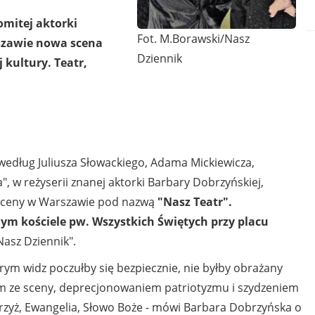
omitej aktorki
Fot. M.Borawski/Nasz
szawie nowa scena
Dziennik
 kultury. Teatr,
i według Juliusza Słowackiego, Adama Mickiewicza,
 w reżyserii znanej aktorki Barbary Dobrzyńskiej,
 sceny w Warszawie pod nazwą
"Nasz Teatr".
ym kościele pw. Wszystkich Świętych przy placu
asz Dziennik".
órym widz poczułby się bezpiecznie, nie byłby obrażany
m ze sceny, deprecjonowaniem patriotyzmu i szydzeniem
 krzyż, Ewangelia, Słowo Boże - mówi Barbara Dobrzyńska o