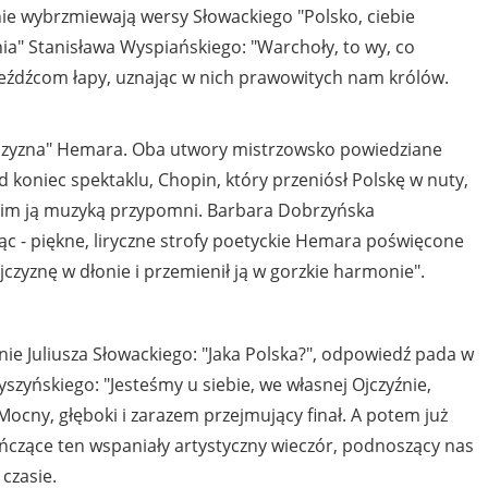
nie wybrzmiewają wersy Słowackiego "Polsko, ciebie
ia" Stanisława Wyspiańskiego: "Warchoły, to wy, co
ajeźdźcom łapy, uznając w nich prawowitych nam królów.
Ojczyzna" Hemara. Oba utwory mistrzowsko powiedziane
d koniec spektaklu, Chopin, który przeniósł Polskę w nuty,
n im ją muzyką przypomni. Barbara Dobrzyńska
ąc - piękne, liryczne strofy poetyckie Hemara poświęcone
zyznę w dłonie i przemienił ją w gorzkie harmonie".
ie Juliusza Słowackiego: "Jaka Polska?", odpowiedź pada w
yszyńskiego: "Jesteśmy u siebie, we własnej Ojczyźnie,
ocny, głęboki i zarazem przejmujący finał. A potem już
ńczące ten wspaniały artystyczny wieczór, podnoszący nas
czasie.