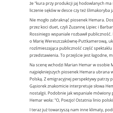
że "kura przy produkcji jaj hodowlanych ma 
liczenie sęków w desce czy też ślimakoryba 
Nie mogło zabraknąć piosenek Hemara. Dosk
przez koci duet, czyli Zuzannę Lipiec i Bar
Rossiniego wspaniale rozbawił publiczność.
o Marię Wereszczakównę-Puttkamerową, ukoch
rozśmieszająca publiczność część spektaklu 
przedstawienia. To przejście jest łagodne, 
Na scenę wchodzi Marian Hemar w osobie Mac
najpiękniejszych piosenek Hemara ubrana w s
Polską. Z emigracyjnej perspektywy patrzy po
Gąsiorek znakomicie interpretuje słowa Hema
nostalgii. Podobnie jak wspaniale mówiony 
Hemar woła: "O, Poezjo! Ostatnia linio polski
I teraz już towarzyszą nam inne klimaty, po