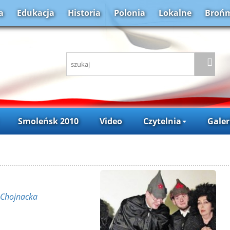
a
Edukacja
Historia
Polonia
Lokalne
Brońm
Smoleńsk 2010
Video
Czytelnia
Galer
 Chojnacka