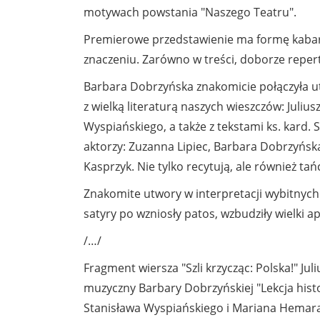
motywach powstania "Naszego Teatru".
Premierowe przedstawienie ma formę kabare
znaczeniu. Zarówno w treści, doborze repertu
Barbara Dobrzyńska znakomicie połączyła ut
z wielką literaturą naszych wieszczów: Juliu
Wyspiańskiego, a także z tekstami ks. kard.
aktorzy: Zuzanna Lipiec, Barbara Dobrzyńska,
Kasprzyk. Nie tylko recytują, ale również ta
Znakomite utwory w interpretacji wybitnych 
satyry po wzniosły patos, wzbudziły wielki ap
/…/
Fragment wiersza "Szli krzycząc: Polska!" Ju
muzyczny Barbary Dobrzyńskiej "Lekcja histo
Stanisława Wyspiańskiego i Mariana Hemara