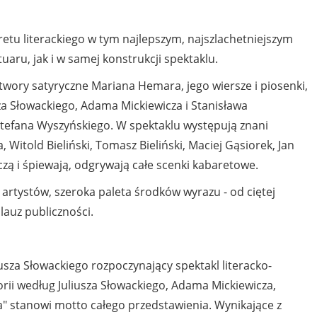
tu literackiego w tym najlepszym, najszlachetniejszym
aru, jak i w samej konstrukcji spektaklu.
wory satyryczne Mariana Hemara, jego wiersze i piosenki,
sza Słowackiego, Adama Mickiewicza i Stanisława
 Stefana Wyszyńskiego. W spektaklu występują znani
 Witold Bieliński, Tomasz Bieliński, Maciej Gąsiorek, Jan
ńczą i śpiewają, odgrywają całe scenki kabaretowe.
artystów, szeroka paleta środków wyrazu - od ciętej
lauz publiczności.
liusza Słowackiego rozpoczynający spektakl literacko-
rii według Juliusza Słowackiego, Adama Mickiewicza,
" stanowi motto całego przedstawienia. Wynikające z