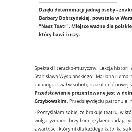
Dzięki determinacji jednej osoby - znak
Barbary Dobrzyńskiej, powstała w War
"Nasz Teatr". Miejsce ważne dla polskiej
który bawi i uczy.
Spektakl literacko-muzyczny "Lekcja histori
Stanisława Wyspiańskiego i Mariana Hemara",
zainaugurował w sobotę działalność nowej
Przedstawienie prezentowane jest w doln
Grzybowskim.
Przedsięwzięciu patronuje "N
- Pomyślałam sobie, że brakuje teatru, w kt
wulgaryzmami, brzydkim językiem padający
z wartości, którymi dla każdego katolika są