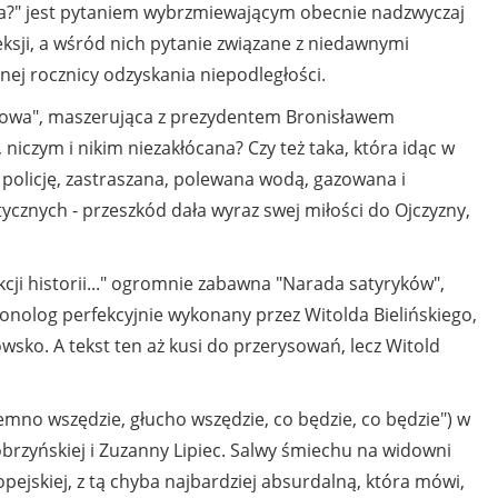
lska?" jest pytaniem wybrzmiewającym obecnie nadzwyczaj
eksji, a wśród nich pytanie związane z niedawnymi
ej rocznicy odzyskania niepodległości.
lionowa", maszerująca z prezydentem Bronisławem
zym i nikim niezakłócana? Czy też taka, która idąc w
policję, zastraszana, polewana wodą, gazowana i
cznych - przeszkód dała wyraz swej miłości do Ojczyzny,
ji historii..." ogromnie zabawna "Narada satyryków",
onolog perfekcyjnie wykonany przez Witolda Bielińskiego,
wsko. A tekst ten aż kusi do przerysowań, lecz Witold
mno wszędzie, głucho wszędzie, co będzie, co będzie") w
zyńskiej i Zuzanny Lipiec. Salwy śmiechu na widowni
pejskiej, z tą chyba najbardziej absurdalną, która mówi,