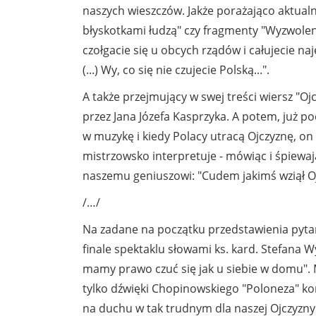
naszych wieszczów. Jakże porażająco aktual
błyskotkami łudzą" czy fragmenty "Wyzwolen
czołgacie się u obcych rządów i całujecie n
(...) Wy, co się nie czujecie Polską...".
A także przejmujący w swej treści wiersz "
przez Jana Józefa Kasprzyka. A potem, już po
w muzykę i kiedy Polacy utracą Ojczyznę, o
mistrzowsko interpretuje - mówiąc i śpiewaj
naszemu geniuszowi: "Cudem jakimś wziął Ojc
/…/
Na zadane na początku przedstawienia pytan
finale spektaklu słowami ks. kard. Stefana W
mamy prawo czuć się jak u siebie w domu". M
tylko dźwięki Chopinowskiego "Poloneza" ko
na duchu w tak trudnym dla naszej Ojczyzny 