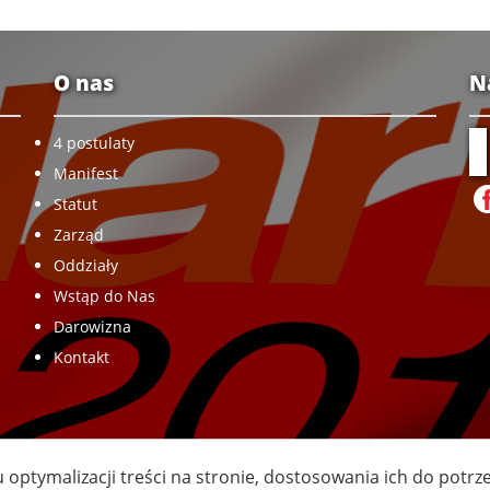
O nas
N
4 postulaty
Manifest
Statut
Zarząd
Oddziały
Wstąp do Nas
Darowizna
Kontakt
u optymalizacji treści na stronie, dostosowania ich do potr