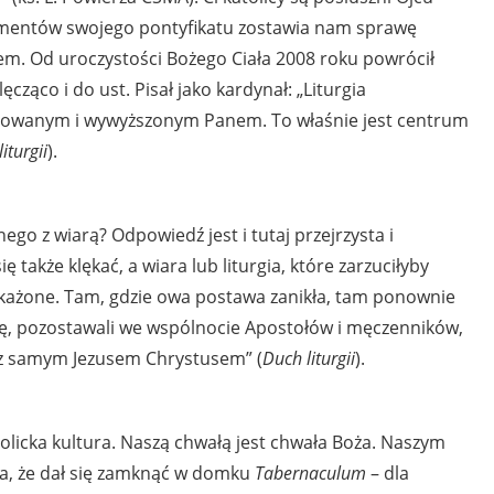
ementów swojego pontyfikatu zostawia nam sprawę
m. Od uroczystości Bożego Ciała 2008 roku powrócił
cząco i do ust. Pisał jako kardynał: „Liturgia
zyżowanym i wywyższonym Panem. To właśnie jest centrum
iturgii
).
o z wiarą? Odpowiedź jest i tutaj przejrzysta i
ę także klękać, a wiara lub liturgia, które zarzuciłyby
skażone. Tam, gdzie owa postawa zanikła, tam ponownie
ię, pozostawali we wspólnocie Apostołów i męczenników,
 z samym Jezusem Chrystusem” (
Duch liturgii
).
olicka kultura. Naszą chwałą jest chwała Boża. Naszym
ia, że dał się zamknąć w domku
Tabernaculum
– dla