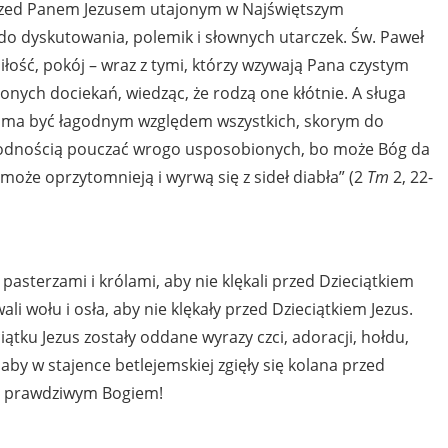
przed Panem Jezusem utajonym w Najświętszym
 do dyskutowania, polemik i słownych utarczek. Św. Paweł
iłość, pokój – wraz z tymi, którzy wzywają Pana czystym
onych dociekań, wiedząc, że rodzą one kłótnie. A sługa
le ma być łagodnym względem wszystkich, skorym do
odnością pouczać wrogo usposobionych, bo może Bóg da
oże oprzytomnieją i wyrwą się z sideł diabła” (2
Tm
2, 22-
 pasterzami i królami, aby nie klękali przed Dzieciątkiem
ali wołu i osła, aby nie klękały przed Dzieciątkiem Jezus.
ciątku Jezus zostały oddane wyrazy czci, adoracji, hołdu,
, aby w stajence betlejemskiej zgięły się kolana przed
 prawdziwym Bogiem!