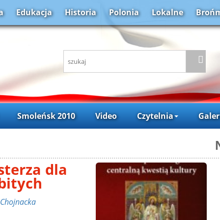
a
Edukacja
Historia
Polonia
Lokalne
Brońm
Smoleńsk 2010
Video
Czytelnia
Galer
terza dla
bitych
 Chojnacka