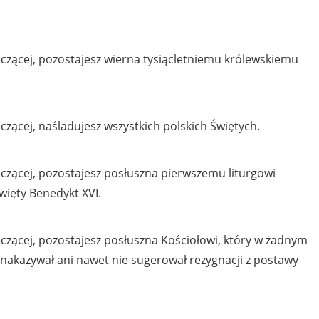
zącej, pozostajesz wierna tysiącletniemu królewskiemu
ącej, naśladujesz wszystkich polskich Świętych.
zącej, pozostajesz posłuszna pierwszemu liturgowi
Święty Benedykt XVI.
zącej, pozostajesz posłuszna Kościołowi, który w żadnym
nakazywał ani nawet nie sugerował rezygnacji z postawy