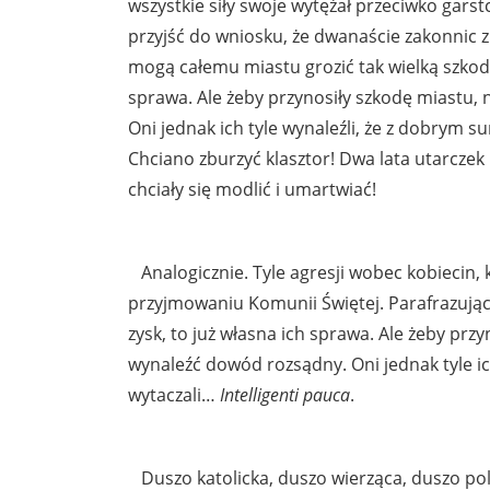
wszystkie siły swoje wytężał przeciwko gars
przyjść do wniosku, że dwanaście zakonnic z 
mogą całemu miastu grozić tak wielką szkodą.
sprawa. Ale żeby przynosiły szkodę miastu,
Oni jednak ich tyle wynaleźli, że z dobrym 
Chciano zburzyć klasztor! Dwa lata utarcze
chciały się modlić i umartwiać!
Analogicznie. Tyle agresji wobec kobiecin, 
przyjmowaniu Komunii Świętej. Parafrazując 
zysk, to już własna ich sprawa. Ale żeby prz
wynaleźć dowód rozsądny. Oni jednak tyle i
wytaczali…
Intelligenti pauca
.
Duszo katolicka, duszo wierząca, duszo pol