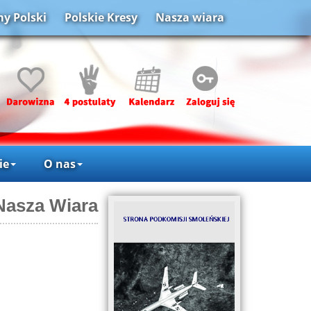
y Polski
Polskie Kresy
Nasza wiara
ie
O nas
Nasza Wiara