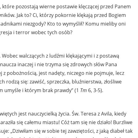
, które pozostają wierne postawie klęczącej przed Panem
ików. Jak to? Ci, którzy pokornie klękają przed Bogiem
sadnikami niezgody? Kto to wymyślił? Komu mieliby oni
resja i terror wobec tych osób?
 Wobec walczących z ludźmi klękającymi i z postawą
 naucza inaczej i nie trzyma się zdrowych słów Pana
 z pobożnością, jest nadęty, niczego nie pojmuje, lecz
ch rodzą się: zawiść, sprzeczka, bluźnierstwa, złośliwe
ym umyśle i którym brak prawdy” (1
Tm
6, 3-5).
Świętych jest nauczycielką życia. Św. Teresa z Avila, kiedy
raziła się całemu miastu! Cóż tam się nie działo! Burzliwe
je: „Dziwiłam się w sobie tej zawziętości, z jaką diabeł tak