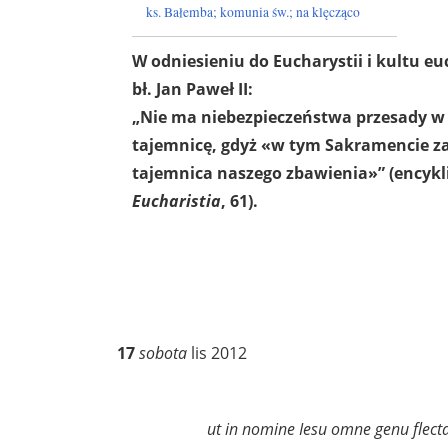
ks. Bałemba; komunia św.; na klęcząco
W odniesieniu do Eucharystii i kultu eu
bł. Jan Paweł II:
„Nie ma niebezpieczeństwa przesady w 
tajemnicę, gdyż «w tym Sakramencie za
tajemnica naszego zbawienia»” (encyk
Eucharistia
, 61).
17
sobota
lis 2012
ut in nomine Iesu omne genu flect