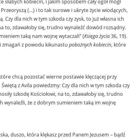
tce słabych kobiecin, i jakim sposobem cały ogół mógł
Przeoryszą (…) i to tak surowe i ukryte życie wiodących,
 Czy dla nich w tym szkoda czy zysk, to już własna ich
 na to, zdawałoby się, trudno wynaleźć dowód rozsądny.
sumieniem taką nam wojnę wytaczali” (
Księga życia
36, 19).
k i zmagań z powodu kikunastu
pobożnych kobiecin
, które
które chcą pozostać wierne postawie klęczącej przy
Świętą z Avila powiedzmy: Czy dla nich w tym szkoda czy
ynosiły szkodę Kościołowi, na to, zdawałoby się, trudno
ch wynaleźli, że z dobrym sumieniem taką im wojnę
ska, duszo, która klękasz przed Panem Jezusem – bądź