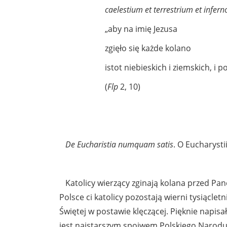
caelestium et terrestrium et infer
„aby na imię Jezusa
zgięło się każde kolano
istot niebieskich i ziemskich, i
(
Flp
2, 10)
De Eucharistia numquam satis
. O Eucharysti
Katolicy wierzący zginają kolana przed P
Polsce ci katolicy pozostają wierni tysiąc
Świętej w postawie klęczącej. Pięknie napisa
jest najstarszym spoiwem Polskiego Narodu” 