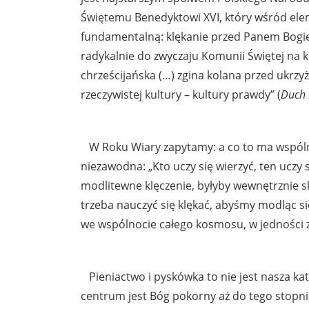
Świętemu Benedyktowi XVI, który wśród el
fundamentalną: klękanie przed Panem Bogie
radykalnie do zwyczaju Komunii Świętej na klę
chrześcijańska (…) zgina kolana przed ukr
rzeczywistej kultury – kultury prawdy” (
Duch l
W Roku Wiary zapytamy: a co to ma wspólneg
niezawodna: „Kto uczy się wierzyć, ten uczy si
modlitewne klęczenie, byłyby wewnętrznie 
trzeba nauczyć się klękać, abyśmy modląc s
we wspólnocie całego kosmosu, w jedności
Pieniactwo i pyskówka to nie jest nasza kat
centrum jest Bóg pokorny aż do tego stopn