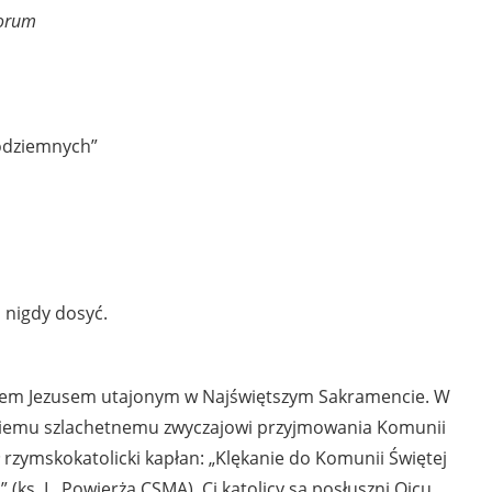
norum
 podziemnych”
i nigdy dosyć.
anem Jezusem utajonym w Najświętszym Sakramencie. W
letniemu szlachetnemu zwyczajowi przyjmowania Komunii
ł rzymskokatolicki kapłan: „Klękanie do Komunii Świętej
(ks. L. Powierża CSMA). Ci katolicy są posłuszni Ojcu