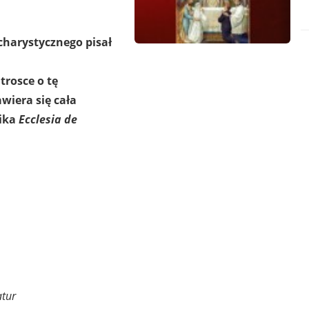
charystycznego pisał
trosce o tę
wiera się cała
lika
Ecclesia de
atur