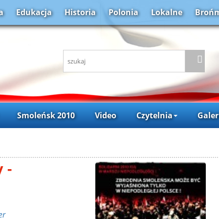
a
Edukacja
Historia
Polonia
Lokalne
Brońm
Smoleńsk 2010
Video
Czytelnia
Galer
 -
er