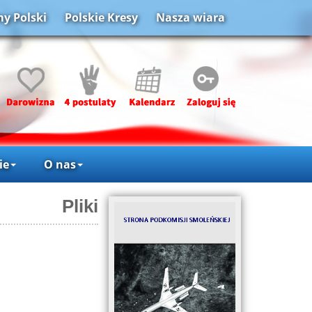
y Polski
Polskie Kresy
Nasza wiara
ie
O nas
Pliki