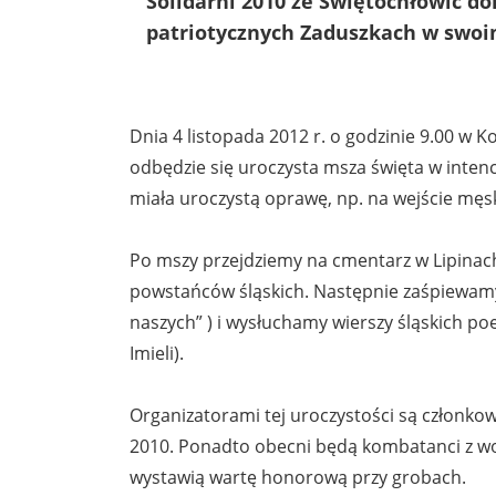
Solidarni 2010 ze Świętochłowic do
patriotycznych Zaduszkach w swoi
Dnia 4 listopada 2012 r. o godzinie 9.00 w 
odbędzie się uroczysta msza święta w intenc
miała uroczystą oprawę, np. na wejście męs
Po mszy przejdziemy na cmentarz w Lipinach
powstańców śląskich. Następnie zaśpiewamy p
naszych” ) i wysłuchamy wierszy śląskich po
Imieli).
Organizatorami tej uroczystości są członkow
2010. Ponadto obecni będą kombatanci z woj
wystawią wartę honorową przy grobach.