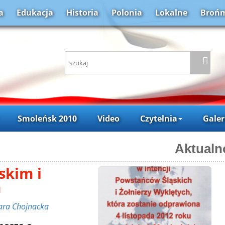
a
Edukacja
Historia
Polonia
Lokalne
Brońm
Smoleńsk 2010
Video
Czytelnia
Galer
Aktualn
skim i
m
ara Chojnacka