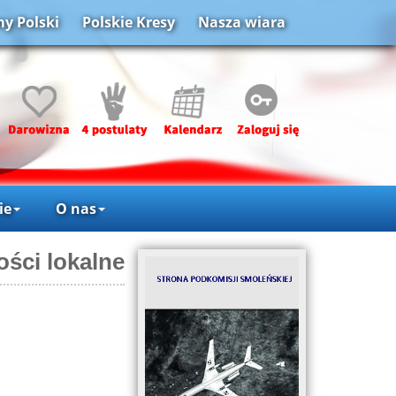
y Polski
Polskie Kresy
Nasza wiara
ie
O nas
ości lokalne