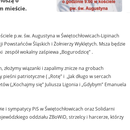
noszą o
m mieście.
Kościele p.w. św. Augustyna w Świętochłowicach-Lipinach
ji Powstańców Śląskich i Żołnierzy Wyklętych. Msza będzie
ki zespół wokalny zaśpiewa „Bogurodzicę” .
, złożymy wiązanki i zapalimy znicze na grobach
ieśni patriotyczne ( „Rotę” i „Jak długo w sercach
etów („Kochajmy się” Juliusza Ligonia i „Gdybym” Emanuela
ie i sympatycy PiS w Świętochłowicach oraz Solidarni
ewódzkiego oddziału ZBoWiD, strzelcy i harcerze, którzy