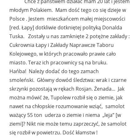
Chce z państwem działać mam 20 lat i jestem
młodym Polakiem. Mam dość tego co się dzieje w
Polsce . Jestem mieszkańcem małej miejscowości
[red. Łapy] dotkliwie dotkniętej polityką Donalda
Tuska. Zostały u nas zamknięte 2 potężne zakłady :
Cukrownia Łapy i Zakłady Naprawcze Taboru
Kolejowego, w których pracowało prawie cało
miasto. Teraz ich pracownicy są na bruku.
Hańba! Należy dodać do tego zamach
smoleński. Główny dowód śledztwa: wrak i czarne
skrzynki pozostają w rękach Rosjan. Żenada... Jak
można mówić że, Tupolew rozbił się o ziemie, jak
nawet na chłopskie rozumowanie wziąć, samolot
ważący 55 ton uderza o ziemie i niema „leja” [w
ziemi]? Nikt nie może temu zaprzeczyć, że samolot
się rozbił w powietrzu. Dość kłamstw !