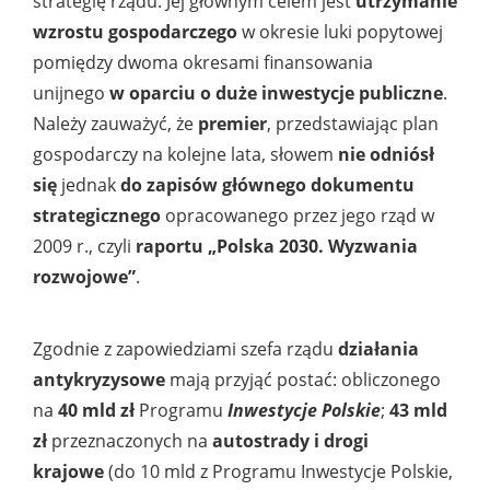
strategię rządu. Jej głównym celem jest
utrzymanie
wzrostu gospodarczego
w okresie luki popytowej
pomiędzy dwoma okresami finansowania
unijnego
w oparciu o duże inwestycje publiczne
.
Należy zauważyć, że
premier
, przedstawiając plan
gospodarczy na kolejne lata, słowem
nie
odniósł
się
jednak
do zapisów głównego dokumentu
strategicznego
opracowanego przez jego rząd w
2009 r., czyli
raportu „Polska 2030. Wyzwania
rozwojowe”
.
Zgodnie z zapowiedziami szefa rządu
działania
antykryzysowe
mają przyjąć postać: obliczonego
na
40 mld zł
Programu
Inwestycje Polskie
;
43 mld
zł
przeznaczonych na
autostrady i drogi
krajowe
(do 10 mld z Programu Inwestycje Polskie,