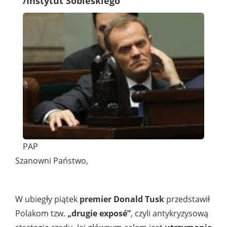
/Instytut Sobieskiego
PAP
Szanowni Państwo,
W ubiegły piątek
premier Donald Tusk
przedstawił
Polakom tzw.
„drugie exposé”
, czyli antykryzysową