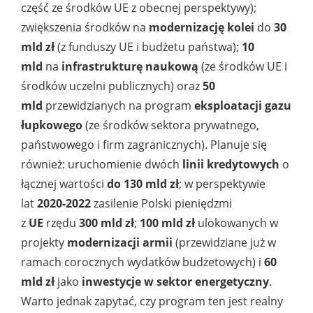
część ze środków UE z obecnej perspektywy);
zwiększenia środków na
modernizację kolei
do
30
mld zł
(z funduszy UE i budżetu państwa);
10
mld
na
infrastrukturę naukową
(ze środków UE i
środków uczelni publicznych) oraz
50
mld
przewidzianych na program
eksploatacji gazu
łupkowego
(ze środków sektora prywatnego,
państwowego i firm zagranicznych). Planuje się
również: uruchomienie dwóch
linii kredytowych
o
łącznej wartości
do 130 mld zł
; w perspektywie
lat
2020-2022
zasilenie Polski pieniędzmi
z
UE
rzędu
300 mld zł
;
100 mld zł
ulokowanych w
projekty
modernizacji armii
(przewidziane już w
ramach corocznych wydatków budżetowych) i
60
mld zł
jako
inwestycje w sektor energetyczny
.
Warto jednak zapytać, czy program ten jest realny