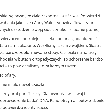
iej są pewni, że ciało rozpoznali właściwie. Potwierdzili,
 wahania jako ciało Anny Walentynowicz. Również oni
dnych uszkodzeń. Swoją ciocię znaleźli znacznie później.
ieczorem, po kolejnej selekcji po przeglądaniu zdjęć –
zostało nam pokazane. Weszliśmy razem z wujkiem. Siostra
Miała bardzo zdeformowane stopy. Cierpiała na haluksy -
 chodziła w butach ortopedycznych. To schorzenie bardzo
ioci – to powtarzaliśmy to za każdym razem
ec ofiary.
e nie miało nawet czaszki
teczny brat pani Teresy. Dla pewności więc wuj i
przeprowadzenie badań DNA. Rano otrzymali potwierdzenie,
e potwierdza identyfikację.