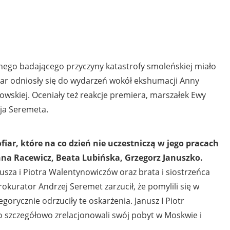
nego badającego przyczyny katastrofy smoleńskiej miało
iar odniosły się do wydarzeń wokół ekshumacji Anny
kowskiej. Oceniały też reakcje premiera, marszałek Ewy
ja Seremeta.
fiar, które na co dzień nie uczestniczą w jego pracach
nna Racewicz, Beata Lubińska, Grzegorz Januszko.
usza i Piotra Walentynowiczów oraz brata i siostrzeńca
rokurator Andrzej Seremet zarzucił, że pomylili się w
tegorycznie odrzuciły te oskarżenia. Janusz I Piotr
 szczegółowo zrelacjonowali swój pobyt w Moskwie i