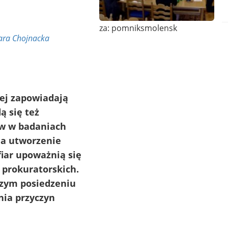
za: pomniksmolensk
ara Chojnacka
iej zapowiadają
ą się też
ów w badaniach
na utworzenie
fiar upoważnią się
 prokuratorskich.
jszym posiedzeniu
nia przyczyn