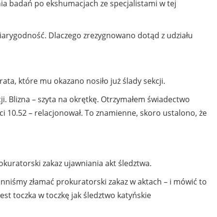
ia badań po ekshumacjach ze specjalistami w tej
wiarygodność. Dlaczego zrezygnowano dotąd z udziału
rata, które mu okazano nosiło już ślady sekcji.
kcji. Blizna – szyta na okrętkę. Otrzymałem świadectwo
ci 10.52 – relacjonował. To znamienne, skoro ustalono, że
uratorski zakaz ujawniania akt śledztwa.
inniśmy złamać prokuratorski zakaz w aktach – i mówić to
 jest toczka w toczkę jak śledztwo katyńskie