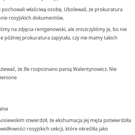
e pochowali właściwą osobę. Ubolewali, że prokuratura
wanie rosyjskich dokumentów.
iśmy na zdjęcia rentgenowski, ale zniszczyliśmy je, bo nie
e później prokuratura zapytała, czy nie mamy takich
dziewać, że źle rozpoznano panią Walentynowicz. Nie
mienione
alne
siewskim stwierdził, że ekshumacja jej męża potwierdziła
widłowości rosyjskich sekcji, które określiła jako