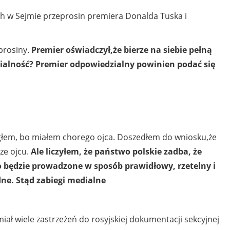
ch w Sejmie przeprosin premiera Donalda Tuska i
prosiny.
Premier oświadczył,że bierze na siebie pełną
zialność? Premier odpowiedzialny powinien podać się
głem, bo miałem chorego ojca. Doszedłem do wniosku,że
ze ojcu.
Ale liczyłem, że państwo polskie zadba, że
o będzie prowadzone w sposób prawidłowy, rzetelny i
ne. Stąd zabiegi medialne
miał wiele zastrzeżeń do rosyjskiej dokumentacji sekcyjnej