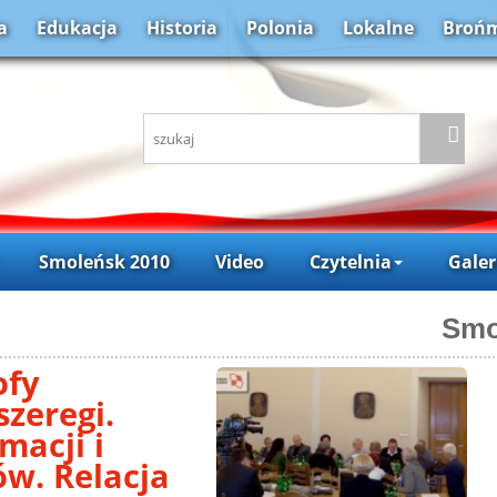
a
Edukacja
Historia
Polonia
Lokalne
Brońm
Smoleńsk 2010
Video
Czytelnia
Galer
Smo
ofy
szeregi.
macji i
ów. Relacja