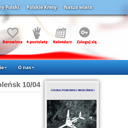
y Polski
Polskie Kresy
Nasza wiara
ie
O nas
leńsk 10/04