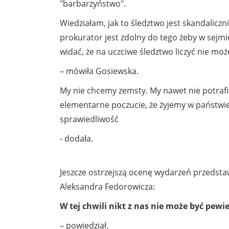
"barbarzyństwo".
Wiedziałam, jak to śledztwo jest skandalicz
prokurator jest zdolny do tego żeby w sejmi
widać, że na uczciwe śledztwo liczyć nie mo
– mówiła Gosiewska.
My nie chcemy zemsty. My nawet nie potrafi
elementarne poczucie, że żyjemy w państwi
sprawiedliwość
- dodała.
Jeszcze ostrzejszą ocenę wydarzeń przedsta
Aleksandra Fedorowicza:
W tej chwili nikt z nas nie może być pe
– powiedział.